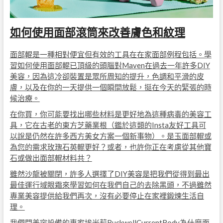
如何使用面部滾筒來改善膚色和紋理
面部輥是一種相對便宜但有效的工具在在家面部例程包括。學
習如何使用面部輥已頂級的頭腦對Maven在過去一年許多DIY
美容，因為這冷卻裝置是眾所周知的提升，色調和平滑的皮
膚，以及在你的一天提供一個瞬間放鬆，挺在今天的緊張的時
候治療。
在你買，你可能要找出哪些材料是更好地為這種病毒的美容工
具，它在古老的東方芝藥業根（鑑於這類的Insta友好工具可
以說是仍然在許多西方美女方案一個新事物）。是玉面部輥或
為您的需求玫瑰石英輥更好？或者，也許你正在考慮從其他寶
石或做出面部輥材料共？
雖然沙龍被關閉，許多人選擇了DIY美容是把我們從得到最出
最佳運行域眼霜來學習如何在我們自己的去除黑頭，不過雖然
專業美容提供給我們再次，沒有必要停止在家裡鍛煉生活自
理。
我們問美容設備的專家埃米莉BuckwellCurrentBody為什麼面