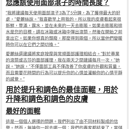
您應該使用面部滾子的時間長度？
”我將建議每天使用面部滾子3為了5分鐘，為了獲得最大的好
處，“愛麗絲說。”我喜歡早上用我的，所以我的皮膚看起來很
新鮮，豐滿，露水，並在未來的一天去膨脹。如果去膨脹和排
水是您的目標，請在冰箱或冰箱中彈出滾筒，然後在開始之前
拿出它。如果你想真的頹廢，那麼得到兩個，所以當他們變暖
時你可以在它們之間切換。“
愛麗絲還建議將家庭按摩與常規面部護理相結合。”對於專業
的滾筒或古莎的面部護理，我在兩天之間建議每月一次，“她
說。”她說，“不僅面部工具不僅改善了你皮膚的外觀和質量，
而且需要花時間的行為可以提升你的心情並灌輸你的心情平靜
的感覺。“
用於提升和調色的最佳面輥，用於
升降和調色和調色的皮膚
最好的面輥
這是一個個人選擇的問題。我們列出了由不同材料製成的信
譽。然而，無論你一起去哪一個：我們的專家都結束了，當儲