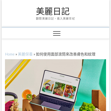
Skip
美麗日記
to
content
翻閱美麗日記，進入美麗世紀
Home
»
美麗保養
»
如何使用面部滾筒來改善膚色和紋理