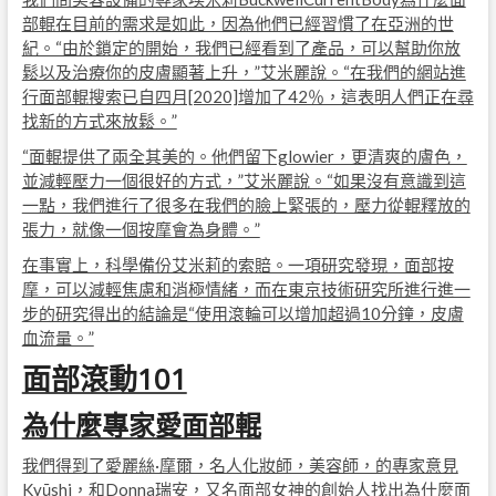
部輥在目前的需求是如此，因為他們已經習慣了在亞洲的世
紀。“由於鎖定的開始，我們已經看到了產品，可以幫助你放
鬆以及治療你的皮膚顯著上升，”艾米麗說。“在我們的網站進
行面部輥搜索已自四月[2020]增加了42％，這表明人們正在尋
找新的方式來放鬆。”
“面輥提供了兩全其美的。他們留下glowier，更清爽的膚色，
並減輕壓力一個很好的方式，”艾米麗說。“如果沒有意識到這
一點，我們進行了很多在我們的臉上緊張的，壓力從輥釋放的
張力，就像一個按摩會為身體。”
在事實上，科學備份艾米莉的索賠。一項研究發現，面部按
摩，可以減輕焦慮和消極情緒，而在東京技術研究所進行進一
步的研究得出的結論是“使用滾輪可以增加超過10分鐘，皮膚
血流量。”
面部滾動101
為什麼專家愛面部輥
我們得到了愛麗絲·摩爾，名人化妝師，美容師，的專家意見
Kyūshi，和Donna瑞安，又名面部女神的創始人找出為什麼面