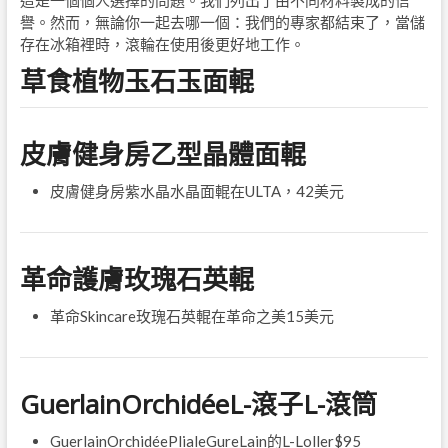
這是一個個人選擇的問題。我們列出了由不同材料製成的信
譽。然而，無論你一起去哪一個：我們的專家都結束了，當儲
存在冰箱裡時，滾輪在使用後更好地工作。
草食植物玉石玉面輥
皮膚健身房乙型晶體面輥
皮膚健身房紫水晶水晶面輥在ULTA，42美元
革命護膚玫瑰石英輥
革命Skincare玫瑰石英輥在革命之美15美元
GuerlainOrchidéeL-滾子L-滾筒
GuerlainOrchidéePlialeGureLain的L-Loller$95