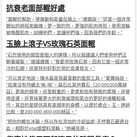
抗衰老面部輥好處
“面輥的幫助，使運動和能量在臉上，”唐娜說，“這是一個非常
類似的過程來鍛煉，更一致的你，更強的肌肉得到。使用滾輪
被喚醒肌肉，訓練他們，並讓他們強，因為我們的年齡。“
玉臉上滾子VS玫瑰石英面輥
”石您使用的類型是個人的選擇，所以我建議人們使用他們正
朝著繪製，“建議唐娜。”我愛用玫瑰石英，因為它是一個非常
冷的石頭，這是特別好對於用於皮膚發炎。“
“可以肯定地說，陳水扁是我最喜歡的面部工具，”愛麗絲說，
“如果沒有持續太’嗚-嗚”，扁石比其他寶石（20,000200萬赫
茲）更高的頻率。這是較重的，更柔和但有稍微的摩擦，這使
得皮膚，這意味著更大的刺激循環和氧合的更好的接觸和操
作。其目的是提供具有高頻率的身體，以便於癒合。玉，通過
比較，是200,000-800,000赫茲。“
”把你的輥在冰箱，所以存在添加的冷卻益處-天然寶石最適合
此，相對於etal或塑料滾輪，“她補充道。