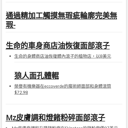
通過精加工觸摸無瑕疵輪廓完美無
瑕-
生命的車身商店油恢復面部滾子
生命的身體商店油恢復體內滾子的植物店，以8美元
狼人面孔體輥
榮譽有機樂器在eccoverde的魔術師面部和身體滾筒
$72.98
Mz皮膚調和燈鍺粉碎面部滾子