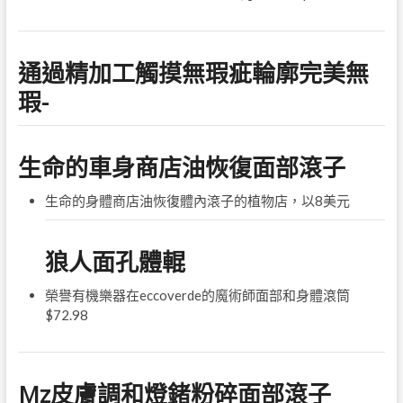
通過精加工觸摸無瑕疵輪廓完美無
瑕-
生命的車身商店油恢復面部滾子
生命的身體商店油恢復體內滾子的植物店，以8美元
狼人面孔體輥
榮譽有機樂器在eccoverde的魔術師面部和身體滾筒
$72.98
Mz皮膚調和燈鍺粉碎面部滾子