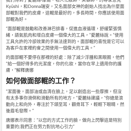
Kyūshi，和Donna瑞安，又名面部女神的創始人找出為什麼面
部輥對我們的皮膚，這輥是最好的，多長時間，你應該使用面
部輥為好。
“面部輥是鼓勵和改善淋巴排毒，促進血液循環，舒緩緊張情
緒，語氣肌肉和增白皮膚一個偉大的工具，“愛麗絲說。“使用
工具允許的冷卻效果的手無法達到的。面部輥的喜悅是它可以
為客戶在家裡約會之間使用一個偉大的工具。”
的面部輥不要停在那裡的好處：除了減少浮腫和黑眼圈，他們
“給一個好得多的光潔度，你的化妝，當你在早上適用你的護
膚，”解釋唐娜
如何做面部輥的工作？
“潔面後，面部油或血清在臉上，足以創造出一些摩擦，但沒
有太多事你滑倒和滑動所有的地方，“愛麗絲建議，”你總是滾
動向上和向外，專注於下頜至耳，顴骨耳下，輕輕下眼睛，然
後眉毛發際。“
唐娜表示同意：“以您的方式工作的臉，做向上閃擊這是特別
重要的;我們正在努力對抗地心引力“