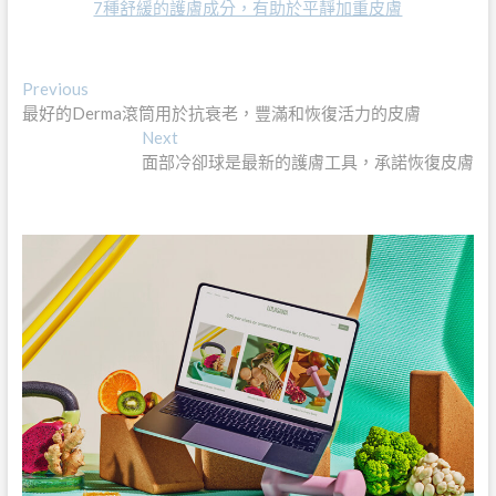
7種舒緩的護膚成分，有助於平靜加重皮膚
文
Previous
Previous
post:
最好的Derma滾筒用於抗衰老，豐滿和恢復活力的皮膚
章
Next
Next
導
post:
面部冷卻球是最新的護膚工具，承諾恢復皮膚
覽