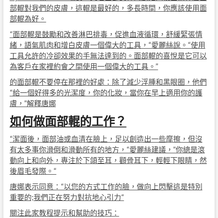
部輥對我們的皮膚，這輥是最好的，多長時間，你應該使用面
部輥為好。
“面部輥是鼓勵和改善淋巴排毒，促進血液循環，舒緩緊張情
緒，語氣肌肉和增白皮膚一個偉大的工具，“愛麗絲說。“使用
工具允許的冷卻效果的手無法達到的。面部輥的喜悅是它可以
為客戶在家裡約會之間使用一個偉大的工具。”
的面部輥不要停在那裡的好處：除了減少浮腫和黑眼圈，他們
“給一個好得多的光潔度，你的化妝，當你在早上適用你的護
膚，”解釋唐娜
如何做面部輥的工作？
“潔面後，面部油或血清在臉上，足以創造出一些摩擦，但沒
有太多事你滑倒和滑動所有的地方，“愛麗絲建議，”你總是滾
動向上和向外，專注於下頜至耳，顴骨耳下，輕輕下眼睛，然
後眉毛發際。“
唐娜表示同意：“以您的方式工作的臉，做向上閃擊這是特別
重要的;我們正在努力對抗地心引力“
關注此家教程提示和幫助的技巧：