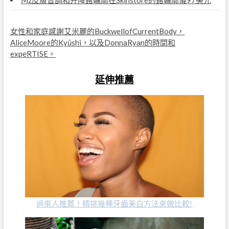
Mz皮膚音調和升降鍺輪廓在Skinstore的鍺輪廓儀97美元
女性和家庭感謝艾米麗的BuckwellofCurrentBody，
AliceMoore的Kyūshi，以及DonnaRyan的時間和
expeRTISE。
延伸推薦
過來人推薦！精挑幾種牙齒美白方法來做比較!