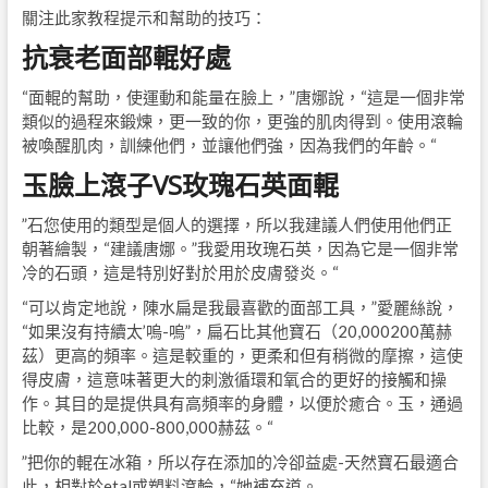
關注此家教程提示和幫助的技巧：
抗衰老面部輥好處
“面輥的幫助，使運動和能量在臉上，”唐娜說，“這是一個非常
類似的過程來鍛煉，更一致的你，更強的肌肉得到。使用滾輪
被喚醒肌肉，訓練他們，並讓他們強，因為我們的年齡。“
玉臉上滾子VS玫瑰石英面輥
”石您使用的類型是個人的選擇，所以我建議人們使用他們正
朝著繪製，“建議唐娜。”我愛用玫瑰石英，因為它是一個非常
冷的石頭，這是特別好對於用於皮膚發炎。“
“可以肯定地說，陳水扁是我最喜歡的面部工具，”愛麗絲說，
“如果沒有持續太’嗚-嗚”，扁石比其他寶石（20,000200萬赫
茲）更高的頻率。這是較重的，更柔和但有稍微的摩擦，這使
得皮膚，這意味著更大的刺激循環和氧合的更好的接觸和操
作。其目的是提供具有高頻率的身體，以便於癒合。玉，通過
比較，是200,000-800,000赫茲。“
”把你的輥在冰箱，所以存在添加的冷卻益處-天然寶石最適合
此，相對於etal或塑料滾輪，“她補充道。