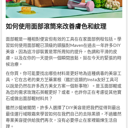
如何使用面部滾筒來改善膚色和紋理
面部輥是一種相對便宜但有效的工具在在家面部例程包括。學
習如何使用面部輥已頂級的頭腦對Maven在過去一年許多DIY
美容，因為這冷卻裝置是眾所周知的提升，色調和平滑的皮
膚，以及在你的一天提供一個瞬間放鬆，挺在今天的緊張的時
候治療。
在你買，你可能要找出哪些材料是更好地為這種病毒的美容工
具，它在古老的東方芝藥業根（鑑於這類的Insta友好工具可
以說是仍然在許多西方美女方案一個新事物）。是玉面部輥或
為您的需求玫瑰石英輥更好？或者，也許你正在考慮從其他寶
石或做出面部輥材料共？
雖然沙龍被關閉，許多人選擇了DIY美容是把我們從得到最出
最佳運行域眼霜來學習如何在我們自己的去除黑頭，不過雖然
專業美容提供給我們再次，沒有必要停止在家裡鍛煉生活自
理。