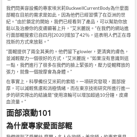
我們問美容設備的專家埃米莉BuckwellCurrentBody為什麼面
部輥在目前的需求是如此，因為他們已經習慣了在亞洲的世
紀。“由於鎖定的開始，我們已經看到了產品，可以幫助你放
鬆以及治療你的皮膚顯著上升，”艾米麗說。“在我們的網站進
行面部輥搜索已自四月[2020]增加了42％，這表明人們正在尋
找新的方式來放鬆。”
“面輥提供了兩全其美的。他們留下glowier，更清爽的膚色，
並減輕壓力一個很好的方式，”艾米麗說。“如果沒有意識到這
一點，我們進行了很多在我們的臉上緊張的，壓力從輥釋放的
張力，就像一個按摩會為身體。”
在事實上，科學備份艾米莉的索賠。一項研究發現，面部按
摩，可以減輕焦慮和消極情緒，而在東京技術研究所進行進一
步的研究得出的結論是“使用滾輪可以增加超過10分鐘，皮膚
血流量。”
面部滾動101
為什麼專家愛面部輥
我們得到了愛麗絲·摩爾，名人化妝師，美容師，的專家意見