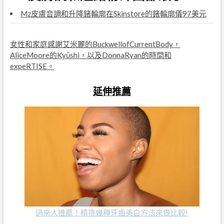
Mz皮膚音調和升降鍺輪廓在Skinstore的鍺輪廓儀97美元
女性和家庭感謝艾米麗的BuckwellofCurrentBody，
AliceMoore的Kyūshi，以及DonnaRyan的時間和
expeRTISE。
延伸推薦
過來人推薦！精挑幾種牙齒美白方法來做比較!