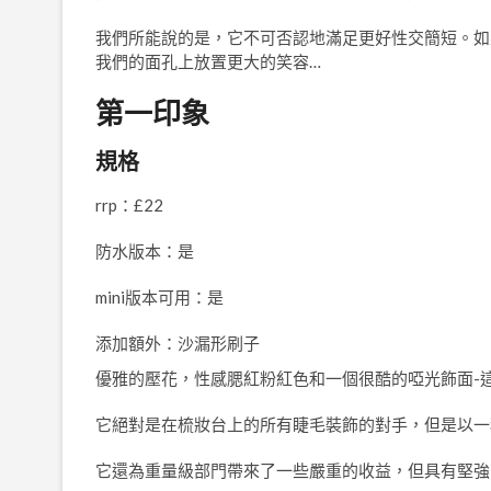
我們所能說的是，它不可否認地滿足更好性交簡短。如
我們的面孔上放置更大的笑容…
第一印象
規格
rrp：£22
防水版本：是
mini版本可用：是
添加額外：沙漏形刷子
優雅的壓花，性感腮紅粉紅色和一個很酷的啞光飾面-
它絕對是在梳妝台上的所有睫毛裝飾的對手，但是以一
它還為重量級部門帶來了一些嚴重的收益，但具有堅強