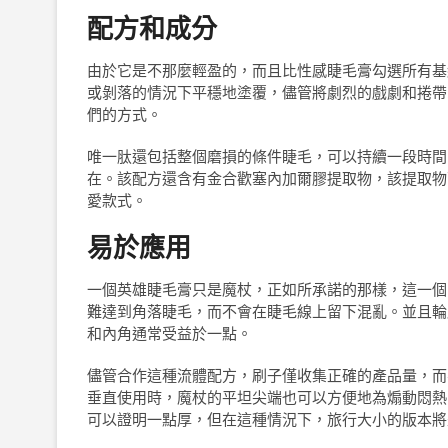
配方和成分
由於它是不那麼輕盈的，而且比性感睫毛膏勾選所有基
或剝落的情況下平穩地塗覆，儘管將劇烈的戲劇和捲帶
們的方式。
唯一肽還包括整個磨損的條件睫毛，可以持續一段時間
在。該配方還含有金合歡塞內加爾膠提取物，該提取物
愛款式。
易於應用
一個英雄睫毛膏只是魔杖，正如所承諾的那樣，這一個
難達到角落睫毛，而不會在睫毛線上留下混亂。並且輪
和內角通常受益於一點。
儘管合作這種流體配方，刷子僅收集正確的產品量，而
垂直使用時，魔杖的平坦尖端也可以方便地為煽動悶熱
可以證明一點厚，但在這種情況下，旅行大小的版本將