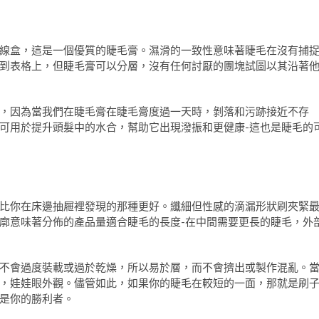
線盒，這是一個優質的睫毛膏。濕滑的一致性意味著睫毛在沒有捕
到表格上，但睫毛膏可以分層，沒有任何討厭的團塊試圖以其沿著
，因為當我們在睫毛膏在睫毛膏度過一天時，剝落和污跡接近不存
可用於提升頭髮中的水合，幫助它出現潑振和更健康-這也是睫毛的
比你在床邊抽屜裡發現的那種更好。纖細但性感的滴漏形狀刷夾緊
廓意味著分佈的產品量適合睫毛的長度-在中間需要更長的睫毛，外
不會過度裝載或過於乾燥，所以易於層，而不會擠出或製作混亂。
，娃娃眼外觀。儘管如此，如果你的睫毛在較短的一面，那就是刷
是你的勝利者。