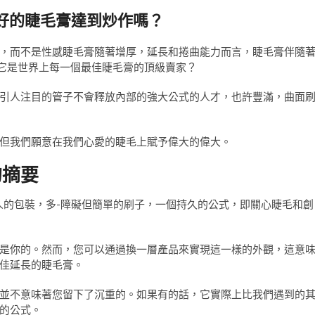
好的睫毛膏達到炒作嗎？
，而不是性感睫毛膏隨著增厚，延長和捲曲能力而言，睫毛膏伴隨
，它是世界上每一個最佳睫毛膏的頂級賣家？
引人注目的管子不會釋放內部的強大公式的人才，也許豐滿，曲面
但我們願意在我們心愛的睫毛上賦予偉大的偉大。
的摘要
人的包裝，多-障礙但簡單的刷子，一個持久的公式，即關心睫毛和創
是你的。然而，您可以通過換一層產品來實現這一樣的外觀，這意
佳延長的睫毛膏。
並不意味著您留下了沉重的。如果有的話，它實際上比我們遇到的
的公式。