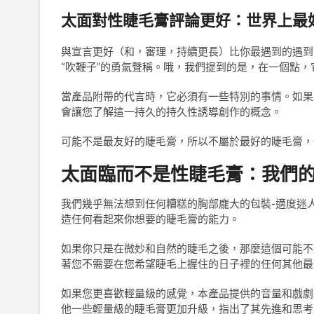
太面對性睫毛膏評論更好：世界上最
與宣言更好（和，審理，持續更長）比你最遇到的遇到
“吹鞭子”的勇氣聲稱。哦，我們提到的是，在一個點
當產品附帶的代言時，它必須有一些特別的事情。如果
會讓您了解這一持久的持久性誘導創作的概念。
可能不是最友好的睫毛膏，所以不屬於最好的睫毛膏，
太面臨而不是性睫毛膏：我們
我們幾乎無法想到任何糟糕的胸部龐大的包裝-適度迷
造任何看起來你想要的睫毛膏的能力。
如果你只是在微妙和自然的睫毛之後，那麼這個可能不
著您不需要在您希望睫毛上握住的日子裡的任何其他最
如果您更喜歡輕量級的感覺，本產品提供的音量和戲劇
他一些輕量級的睫毛膏更加升級，指出了其先進和思考